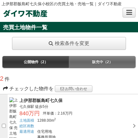
上伊那郡飯島町七久保小校区の売買土地・売地一覧｜ダイワ不動産
ダイワ不動産
売買土地物件一覧
検索条件を変更
公開物件（2）
販売中（2）
2
件
チェックした物件を
お問い合わせ
上伊那郡飯島町七久保
七久保駅
徒歩5分
840万円
坪単価：2.16万円
2
土地面積
1288.00m
総区画数
最適用途
住宅用地
事務所用地