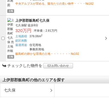
中央アルプスが望める、陽当たりの良い物件・・・・№162
土地
上伊那郡飯島町七久保
七久保駅
徒歩9分
320万円
坪単価：2.81万円
2
土地面積
376.06m
総区画数
最適用途
住宅用地
事務所用地
飯島町の静かな環境の土地・・・・・・・№102
土地
チェックした物件を
お問い合わせ
上伊那郡飯島町の他のエリアを探す
七久保