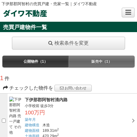
下伊那郡阿智村の売買戸建・売家一覧｜ダイワ不動産
ダイワ不動産
売買戸建物件一覧
検索条件を変更
公開物件（1）
販売中（1）
1
件
チェックした物件を
お問い合わせ
下伊那郡阿智村清内路
小学校前
徒歩3分
100万円
築年月
建物構造
木造
2
建物面積
189.31m
2
土地面積
470.29m