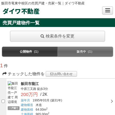
飯田市竜東中校区の売買戸建・売家一覧｜ダイワ不動産
ダイワ不動産
売買戸建物件一覧
検索条件を変更
公開物件（1）
販売中（1）
1
件
チェックした物件を
お問い合わせ
飯田市龍江
中原三又路
徒歩3分
200万円
/ 2K
築年月
1995年03月
(築31年)
建物構造
木造
一戸建て
2
建物面積
64.00m
2
土地面積
965.00m