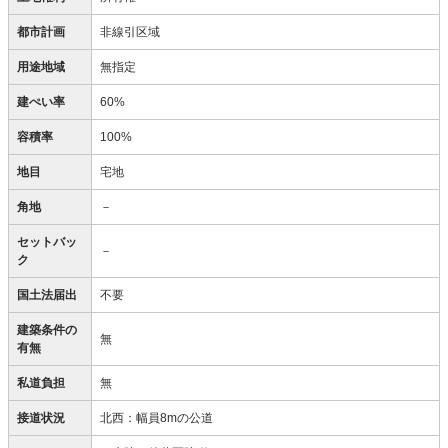
都市計画
非線引区域
用途地域
無指定
建ぺい率
60%
容積率
100%
地目
宅地
角地
－
セットバッ
－
ク
国土法届出
不要
建築条件の
無
有無
私道負担
無
接道状況
北西：幅員8mの公道