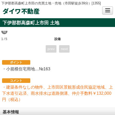
下伊那郡高森町上市田の売買土地・売地（市田駅徒歩39分）[1355]
ダイワ不動産
下伊那郡高森町上市田 土地
1 / 5
設備
prev
next
ポイント
・小規模住宅用地…№163
コメント
・建築条件なしの物件、上市田区景観形成住民協定地域、上
下水道引込済、雨水排水は道路側溝、仲介手数料￥132,000
円（税込）
基本情報