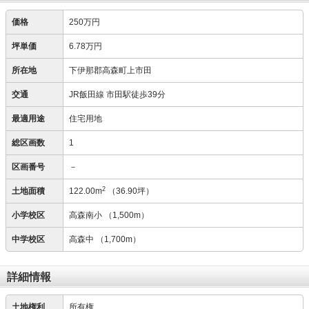
価格
250万円
坪単価
6.78万円
所在地
下伊那郡高森町上市田
交通
JR飯田線 市田駅徒歩39分
最適用途
住宅用地
総区画数
1
区画番号
－
2
土地面積
122.00m
（36.90坪）
小学校区
高森南小
（1,500m）
中学校区
高森中
（1,700m）
詳細情報
土地権利
所有権