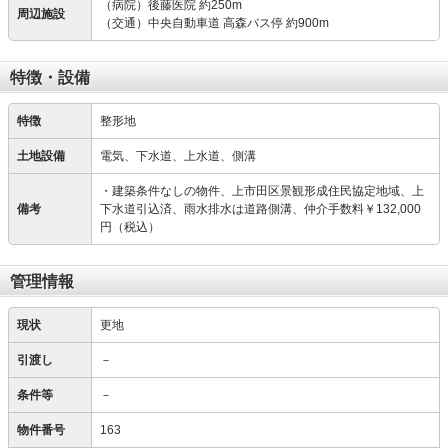
（病院）後藤医院 約250m
周辺施設
（交通）中央自動車道 高森バス停 約900m
特徴・設備
特徴
整形地
土地設備
電気、下水道、上水道、側溝
・建築条件なしの物件、上市田区景観形成住民協定地域、上
備考
下水道引込済、雨水排水は道路側溝、仲介手数料￥132,000
円（税込）
管理情報
現状
更地
引渡し
－
条件等
－
物件番号
163